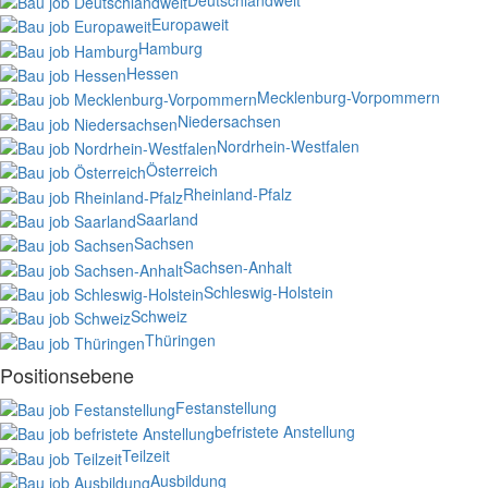
Europaweit
Hamburg
Hessen
Mecklenburg-Vorpommern
Niedersachsen
Nordrhein-Westfalen
Österreich
Rheinland-Pfalz
Saarland
Sachsen
Sachsen-Anhalt
Schleswig-Holstein
Schweiz
Thüringen
Positionsebene
Festanstellung
befristete Anstellung
Teilzeit
Ausbildung