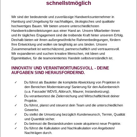
schnellstmöglich
Wir sind der bedeutende und zuverlässige Handwerksunternehmer in
Hamburg und Umgebung für nachhaltiges, ökologisches und qualitativ
hochwertiges Bauen. Wir bieten unsere unterschiedlichsten
Handwerksdienstleistungen aus einer Hand an. Unsere Mitarbeiter-/innen
und ihr tägliches Engagement sind die treibende Kraft hinter unserem Erfolg.
Deshalb bieten wir ihnen außergewöhnliche Rahmenbedingungen, fördern
Ihre Entwicklung und wollen sie langfristig an uns binden. Unsere
Zusammenarbeit ist wertschätzend, partnerschaftlich und vertrauensvoll.
Wir expandieren und suchen kreative Menschen, mit Ideen und
Eigeninitiative, für die teamorientiertes Handeln selbstverständlich ist.
INNOVATIV UND VERANTWORTUNGSVOLL - DEINE
AUFGABEN SIND HERAUSFORDERND.
Du führst als Bauleiter die komplette Abwicklung von Projekten in
den Bereichen Modernisierung/ Sanierung für den Außenbereich
(u.a. Fassade/ WDVS, Abbruch, Maurer, Instandsetzung).
Du verantwortest die Zielerreichung und Wirtschaftlichkeit deiner
Projekte.
Du führst, planst und steuerst dein Team und die unterschiedlichen
Gewerke.
Du stellst die Umsetzung bezüglich Kundenwunsch, Termin, Qualität
und Quantität sicher.
Du betreust die Bestandskunden sowie akquirierst neue Projekte.
Du führst die Kalkulation und Nachkalkulation von Angeboten/
Nachträgen durch.