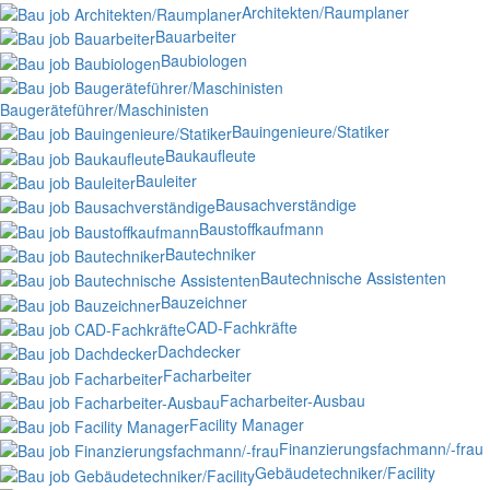
Architekten/Raumplaner
Bauarbeiter
Baubiologen
Baugeräteführer/Maschinisten
Bauingenieure/Statiker
Baukaufleute
Bauleiter
Bausachverständige
Baustoffkaufmann
Bautechniker
Bautechnische Assistenten
Bauzeichner
CAD-Fachkräfte
Dachdecker
Facharbeiter
Facharbeiter-Ausbau
Facility Manager
Finanzierungsfachmann/-frau
Gebäudetechniker/Facility