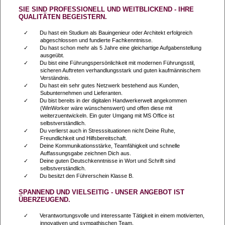
SIE SIND PROFESSIONELL UND WEITBLICKEND - IHRE
QUALITÄTEN BEGEISTERN.
Du hast ein Studium als Bauingenieur oder Architekt erfolgreich
abgeschlossen und fundierte Fachkenntnisse.
Du hast schon mehr als 5 Jahre eine gleichartige Aufgabenstellung
ausgeübt.
Du bist eine Führungspersönlichkeit mit modernen Führungsstil,
sicheren Auftreten verhandlungsstark und guten kaufmännischem
Verständnis.
Du hast ein sehr gutes Netzwerk bestehend aus Kunden,
Subunternehmen und Lieferanten.
Du bist bereits in der digitalen Handwerkerwelt angekommen
(WinWorker wäre wünschenswert) und offen diese mit
weiterzuentwickeln. Ein guter Umgang mit MS Office ist
selbstverständlich.
Du verlierst auch in Stresssituationen nicht Deine Ruhe,
Freundlichkeit und Hilfsbereitschaft.
Deine Kommunikationsstärke, Teamfähigkeit und schnelle
Auffassungsgabe zeichnen Dich aus.
Deine guten Deutschkenntnisse in Wort und Schrift sind
selbstverständlich.
Du besitzt den Führerschein Klasse B.
SPANNEND UND VIELSEITIG - UNSER ANGEBOT IST
ÜBERZEUGEND.
Verantwortungsvolle und interessante Tätigkeit in einem motivierten,
innovativen und sympathischen Team.