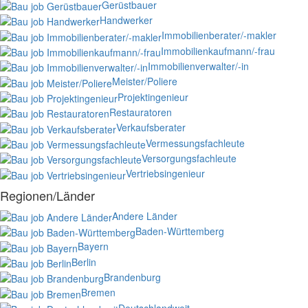
Gerüstbauer
Handwerker
Immobilienberater/-makler
Immobilienkaufmann/-frau
Immobilienverwalter/-in
Meister/Poliere
Projektingenieur
Restauratoren
Verkaufsberater
Vermessungsfachleute
Versorgungsfachleute
Vertriebsingenieur
Regionen/Länder
Andere Länder
Baden-Württemberg
Bayern
Berlin
Brandenburg
Bremen
Deutschlandweit