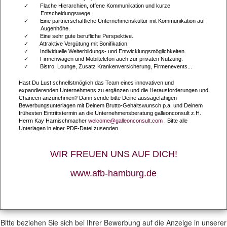
Flache Hierarchien, offene Kommunikation und kurze
Entscheidungswege.
Eine partnerschaftliche Unternehmenskultur mit Kommunikation auf
Augenhöhe.
Eine sehr gute berufliche Perspektive.
Attraktive Vergütung mit Bonifikation.
Individuelle Weiterbildungs- und Entwicklungsmöglichkeiten.
Firmenwagen und Mobiltelefon auch zur privaten Nutzung.
Bistro, Lounge, Zusatz Krankenversicherung, Firmenevents...
Hast Du Lust schnellstmöglich das Team eines innovativen und
expandierenden Unternehmens zu ergänzen und die Herausforderungen und
Chancen anzunehmen? Dann sende bitte Deine aussagefähigen
Bewerbungsunterlagen mit Deinem Brutto-Gehaltswunsch p.a. und Deinem
frühesten Eintrittstermin an die Unternehmensberatung galleonconsult z.H.
Herrn Kay Harnischmacher
welcome@galleonconsult.com
. Bitte alle
Unterlagen in einer PDF-Datei zusenden.
WIR FREUEN UNS AUF DICH!
www.afb-hamburg.de
Bitte beziehen Sie sich bei Ihrer Bewerbung auf die Anzeige in unserer