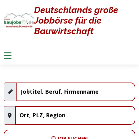
Deutschlands große
Home
Jobangebote
Jobbörse für die
Stellenangebote
Bauwirtschaft
JOB SUCHEN