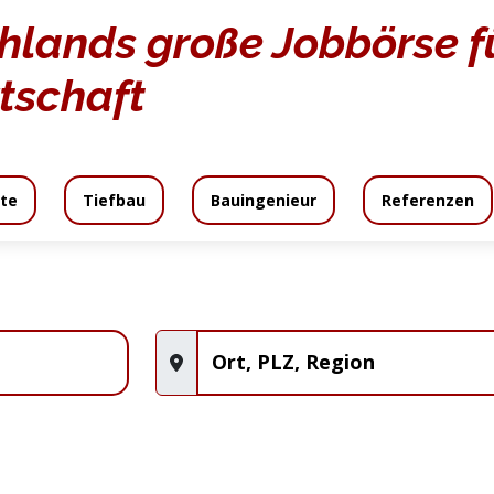
hlands große Jobbörse fü
tschaft
te
Tiefbau
Bauingenieur
Referenzen
daten
Angebot
Angebotsanfrage
An