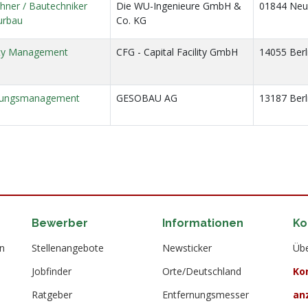
hner / Bautechniker
Die WU-Ingenieure GmbH &
01844 Neus
urbau
Co. KG
lity Management
CFG - Capital Facility GmbH
14055 Berl
istungsmanagement
GESOBAU AG
13187 Berl
Bewerber
Informationen
Ko
en
Stellenangebote
Newsticker
Übe
Jobfinder
Orte/Deutschland
Ko
Ratgeber
Entfernungsmesser
an