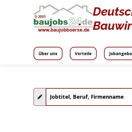
Deutsc
Jobangebote
Bauwir
Über uns
Vorteile
Jobangebo
Wir bieten
Inklusive
Media