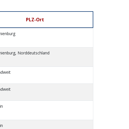
PLZ-Ort
nienburg
nienburg, Norddeutschland
ndweit
ndweit
in
in