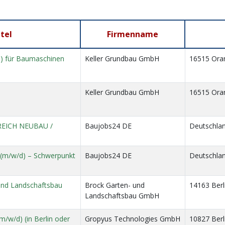
itel
Firmenname
/d) für Baumaschinen
Keller Grundbau GmbH
16515 Ora
Keller Grundbau GmbH
16515 Ora
EICH NEUBAU /
Baujobs24 DE
Deutschla
k (m/w/d) – Schwerpunkt
Baujobs24 DE
Deutschla
 und Landschaftsbau
Brock Garten- und
14163 Berl
Landschaftsbau GmbH
m/w/d) (in Berlin oder
Gropyus Technologies GmbH
10827 Berl