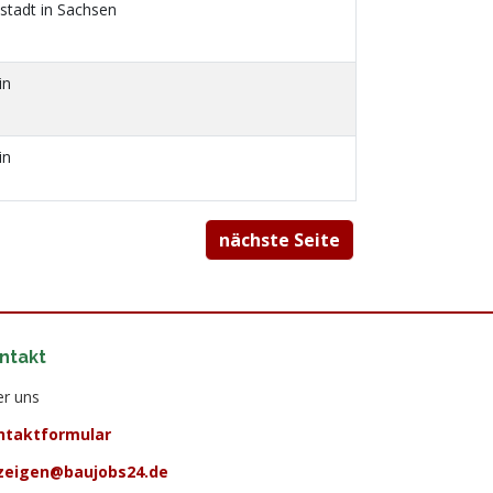
tadt in Sachsen
in
in
nächste Seite
ntakt
r uns
ntaktformular
zeigen@baujobs24.de