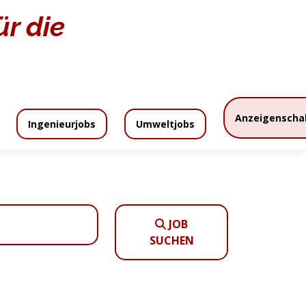
r die
Home
Stellenangebote
Anzeigenscha
Ingenieurjobs
Umweltjobs
zeigenpreise
Anzeigenschaltung
JOB
SUCHEN