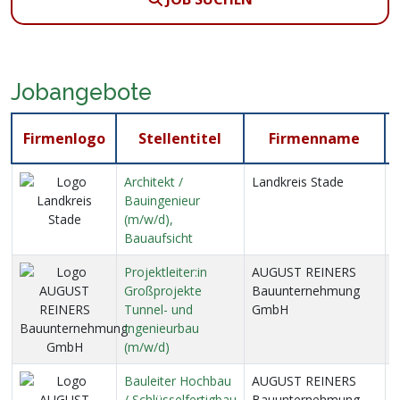
Jobangebote
Firmenlogo
Stellentitel
Firmenname
Architekt /
Landkreis Stade
2
Bauingenieur
H
(m/w/d),
Bauaufsicht
Projektleiter:in
AUGUST REINERS
2
Großprojekte
Bauunternehmung
8
Tunnel- und
GmbH
Ingenieurbau
(m/w/d)
Bauleiter Hochbau
AUGUST REINERS
2
/ Schlüsselfertigbau
Bauunternehmung