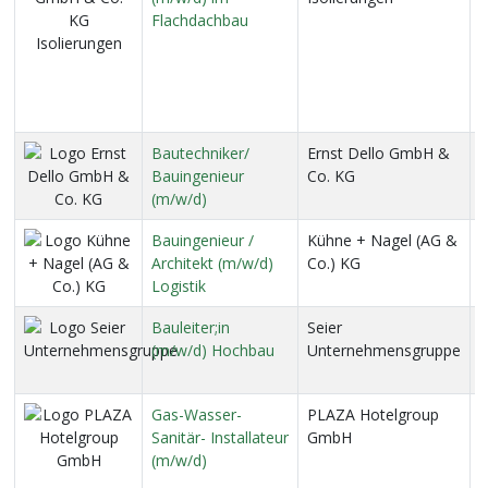
Flachdachbau
G
S
H
L
D
Bautechniker/
Ernst Dello GmbH &
2
Bauingenieur
Co. KG
(m/w/d)
Bauingenieur /
Kühne + Nagel (AG &
2
Architekt (m/w/d)
Co.) KG
Logistik
Bauleiter;in
Seier
2
(m/w/d) Hochbau
Unternehmensgruppe
N
Gas-Wasser-
PLAZA Hotelgroup
H
Sanitär- Installateur
GmbH
D
(m/w/d)
Ö
N