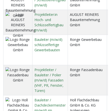
(m/w/d)
GmbH
Projektleiter:in
AUGUST REINERS
2
Hoch- und
Bauunternehmung
Schlüsselfertigbau
GmbH
(m/w/d)
Bauleiter (m/w/d)
Ronge Gewerbebau
b
schlüsselfertige
GmbH
H
Gewerbebauten
H
L
H
Projektleiter /
Ronge Fassadenbau
b
Bauleiter / Polier
GmbH
H
(m/w/d) Fassaden
H
(VHF, PR, Fenster,
L
Türen)
H
Bauleiter /
Holl Flachdachbau
R
Dachdeckermeister
GmbH & Co. KG
R
(m/w/d) im
Isolierungen
M