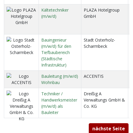
Kältetechniker
PLAZA Hotelgroup
H
(m/w/d)
GmbH
D
Ö
N
Bauingenieur
Stadt Osterholz-
2
(m/w/d) für den
Scharmbeck
O
Tiefbaubereich
S
(Städtische
Infrastruktur)
Bauleitung (m/w/d)
ACCENTIS
2
Wohnbau
Techniker /
Dreißig A
2
Handwerksmeister
Verwaltungs GmbH &
(m/w/d) als
Co. KG
Bauleiter
nächste Seite