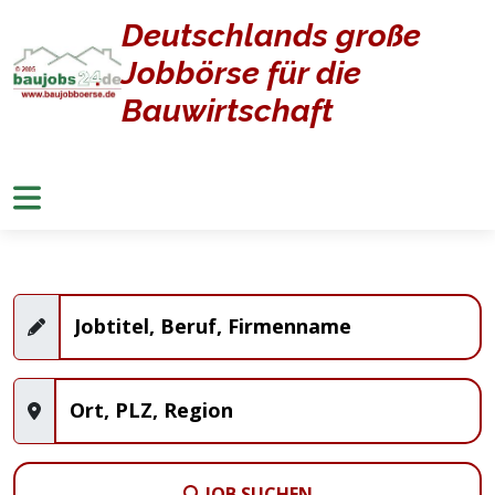
Deutschlands große
Home
Jobangebote
Jobbörse für die
Stellenangebote
Bauwirtschaft
JOB SUCHEN