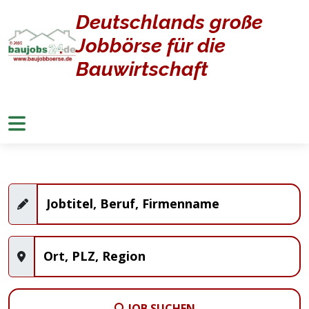
Deutschlands große
Home
Jobangebote
Jobbörse für die
Stellenangebote
Bauwirtschaft
JOB SUCHEN