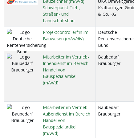
Bauzeichner (m/w/d)
UKA Umweltgerech
Schwerpunkt Tief-,
Kraftanlagen GmbH
Straßen- und
& Co. KG
Landschaftsbau
Projektcontroller*in im
Deutsche
Bauwesen (m/w/div)
Rentenversicherung
Bund
Mitarbeiter im Vertrieb-
Baubedarf
Innendienst im Bereich
Brauburger
Handel von
Bauspezialartikel
(m/w/d)
Mitarbeiter im Vertrieb-
Baubedarf
Außendienst im Bereich
Brauburger
Handel von
Bauspezialartikel
(m/w/d)