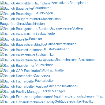
Architekten/Raumplaner
Bauarbeiter
Baubiologen
Baugeräteführer/Maschinisten
Bauingenieure/Statiker
Baukaufleute
Bauleiter
Bausachverständige
Baustoffkaufmann
Bautechniker
Bautechnische Assistenten
Bauzeichner
CAD-Fachkräfte
Dachdecker
Facharbeiter
Facharbeiter-Ausbau
Facility Manager
Finanzierungsfachmann/-frau
Gebäudetechniker/Facility