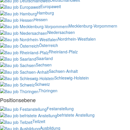
Europaweit
Hamburg
Hessen
Mecklenburg-Vorpommern
Niedersachsen
Nordrhein-Westfalen
Österreich
Rheinland-Pfalz
Saarland
Sachsen
Sachsen-Anhalt
Schleswig-Holstein
Schweiz
Thüringen
Positionsebene
Festanstellung
befristete Anstellung
Teilzeit
Ausbildung