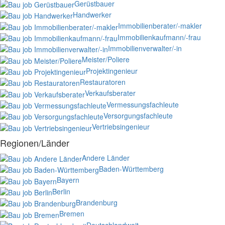
Gerüstbauer
Handwerker
Immobilienberater/-makler
Immobilienkaufmann/-frau
Immobilienverwalter/-in
Meister/Poliere
Projektingenieur
Restauratoren
Verkaufsberater
Vermessungsfachleute
Versorgungsfachleute
Vertriebsingenieur
Regionen/Länder
Andere Länder
Baden-Württemberg
Bayern
Berlin
Brandenburg
Bremen
Deutschlandweit