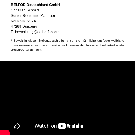
BELFOR Deutschland GmbH
Christian Schmitz
Senior Recruiting Manager
Keniastraße 24
47269 Duisburg
E:
bewerbung@de.belfor.com
* Soweit in dieser Stellenausschreibung nur die männliche und/oder weibliche
Form verwendet wird, sind damit – im Interesse der besseren Lesbarkeit – alle
Geschlechter gemeint.