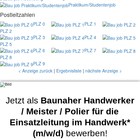
Praktikum/Studentenjob
Postleitzahlen
PLZ 0
PLZ 1
PLZ 2
PLZ 3
PLZ 4
PLZ 5
PLZ 6
PLZ 7
PLZ 8
PLZ 9
< Anzeige zurück
|
Ergebnisliste
|
nächste Anzeige >
Jetzt als
Baunaher Handwerker
/ Meister / Polier für die
Einsatzleitung im Handwerk*
(m/w/d)
bewerben!