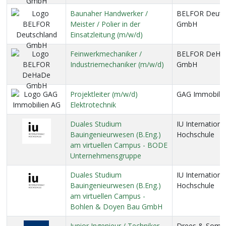
Baunaher Handwerker /
BELFOR Deuts
Meister / Polier in der
GmbH
Einsatzleitung (m/w/d)
Feinwerkmechaniker /
BELFOR DeHa
Industriemechaniker (m/w/d)
GmbH
Projektleiter (m/w/d)
GAG Immobilie
Elektrotechnik
Duales Studium
IU Internationa
Bauingenieurwesen (B.Eng.)
Hochschule
am virtuellen Campus - BODE
Unternehmensgruppe
Duales Studium
IU Internationa
Bauingenieurwesen (B.Eng.)
Hochschule
am virtuellen Campus -
Bohlen & Doyen Bau GmbH
Junior Ingenieur / Techniker
Drees & Somm