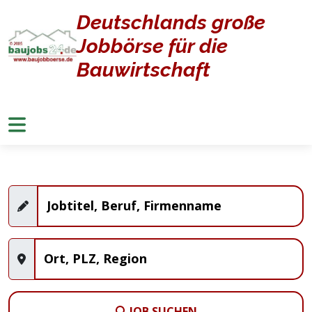
Deutschlands große
Home
Jobangebote
Jobbörse für die
Stellenangebote
Bauwirtschaft
JOB SUCHEN