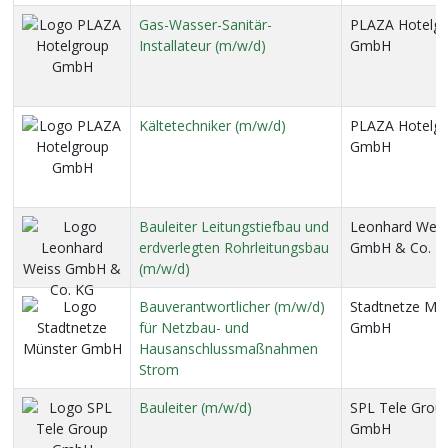
Gas-Wasser-Sanitär-
PLAZA Hotelg
Installateur (m/w/d)
GmbH
Kältetechniker (m/w/d)
PLAZA Hotelg
GmbH
Bauleiter Leitungstiefbau und
Leonhard Weis
erdverlegten Rohrleitungsbau
GmbH & Co. K
(m/w/d)
Bauverantwortlicher (m/w/d)
Stadtnetze Mü
für Netzbau- und
GmbH
Hausanschlussmaßnahmen
Strom
Bauleiter (m/w/d)
SPL Tele Grou
GmbH