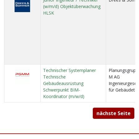
(w/m/d) Objektüberwachung
HLSK
Technischer Systemplaner
Planungsgrupp
Technische
M AG
Gebäudeausrüstung
Ingenieurgesell
Schwerpunkt BIM-
für Gebäudetec
Koordinator (m/w/d)
nächste Seite