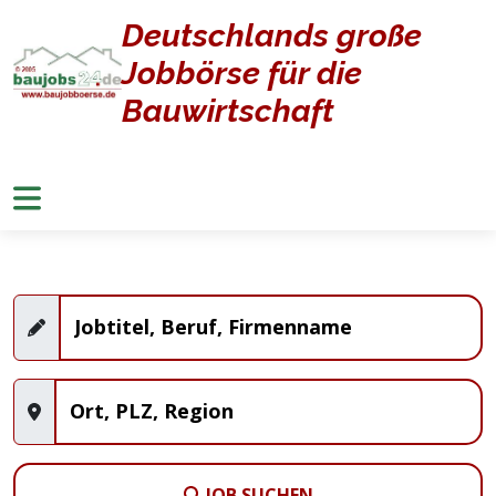
Deutschlands große
Home
Jobangebote
Jobbörse für die
Stellenangebote
Bauwirtschaft
JOB SUCHEN