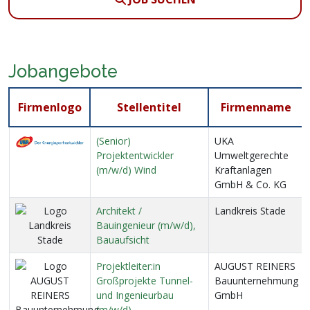
Jobangebote
Firmenlogo
Stellentitel
Firmenname
(Senior)
UKA
Projektentwickler
Umweltgerechte
(m/w/d) Wind
Kraftanlagen
GmbH & Co. KG
Architekt /
Landkreis Stade
Bauingenieur (m/w/d),
Bauaufsicht
Projektleiter:in
AUGUST REINERS
Großprojekte Tunnel-
Bauunternehmung
und Ingenieurbau
GmbH
(m/w/d)