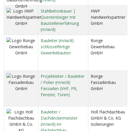
Stahlbetonbauer |
HWP
Quereinsteiger mit
Handwerkspartner
Baustellenerfahrung
GmbH
(m/w/d)
Bauleiter (m/w/d)
Ronge
schlüsselfertige
Gewerbebau
Gewerbebauten
GmbH
Projektleiter / Bauleiter
Ronge
/ Polier (m/w/d)
Fassadenbau
Fassaden (VHF, PR,
GmbH
Fenster, Türen)
Bauleiter /
Holl Flachdachbau
Dachdeckermeister
GmbH & Co. KG
(m/w/d) im
Isolierungen
Flachdachbau