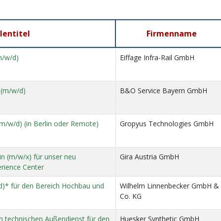
lentitel
Firmenname
m/w/d)
Eiffage Infra-Rail GmbH
r (m/w/d)
B&O Service Bayern GmbH
m/w/d) (in Berlin oder Remote)
Gropyus Technologies GmbH
n (m/w/x) für unser neu
Gira Austria GmbH
rience Center
)* für den Bereich Hochbau und
Wilhelm Linnenbecker GmbH &
Co. KG
im technischen Außendienst für den
Huesker Synthetic GmbH