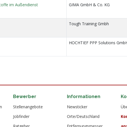
toffe im Außendienst
GIMA GmbH & Co. KG
Tough Training Gmbh
HOCHTIEF PPP Solutions Gmb
Bewerber
Informationen
Ko
en
Stellenangebote
Newsticker
Übe
Jobfinder
Orte/Deutschland
Ko
Ratgeber
Entfernungsmesser
an