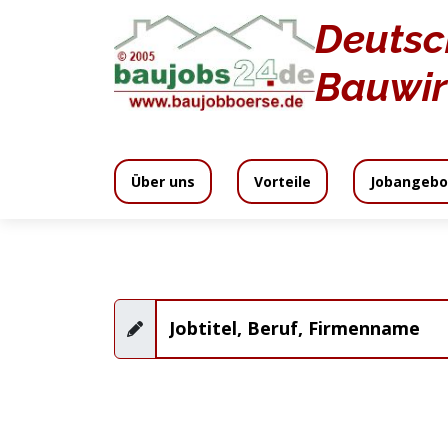
Deutsc
Jobangebote
Bauwir
Über uns
Vorteile
Jobangebo
Wir bieten
Inklusive
Media