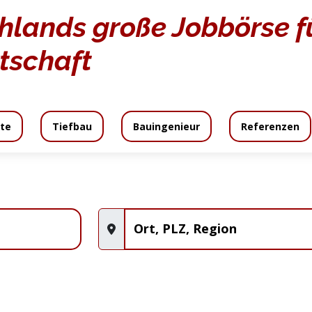
hlands große Jobbörse fü
tschaft
te
Tiefbau
Bauingenieur
Referenzen
daten
Angebot
Angebotsanfrage
An