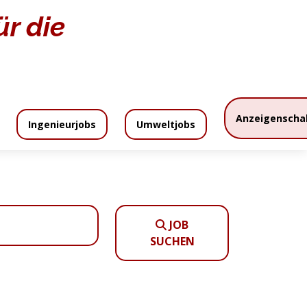
r die
Home
Stellenangebote
Anzeigenscha
Ingenieurjobs
Umweltjobs
zeigenpreise
Anzeigenschaltung
JOB
SUCHEN