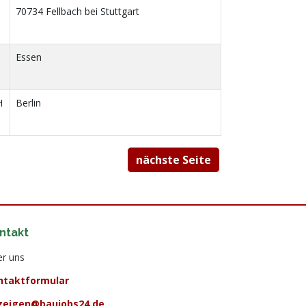
70734 Fellbach bei Stuttgart
Essen
H
Berlin
nächste Seite
ntakt
r uns
ntaktformular
zeigen@baujobs24.de