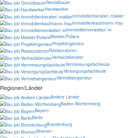
Gerüstbauer
Handwerker
Immobilienberater/-makler
Immobilienkaufmann/-frau
Immobilienverwalter/-in
Meister/Poliere
Projektingenieur
Restauratoren
Verkaufsberater
Vermessungsfachleute
Versorgungsfachleute
Vertriebsingenieur
Regionen/Länder
Andere Länder
Baden-Württemberg
Bayern
Berlin
Brandenburg
Bremen
Deutschlandweit