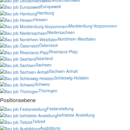
Europaweit
Hamburg
Hessen
Mecklenburg-Vorpommern
Niedersachsen
Nordrhein-Westfalen
Österreich
Rheinland-Pfalz
Saarland
Sachsen
Sachsen-Anhalt
Schleswig-Holstein
Schweiz
Thüringen
Positionsebene
Festanstellung
befristete Anstellung
Teilzeit
Ausbildung