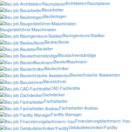
Architekten/Raumplaner
Bauarbeiter
Baubiologen
Baugeräteführer/Maschinisten
Bauingenieure/Statiker
Baukaufleute
Bauleiter
Bausachverständige
Baustoffkaufmann
Bautechniker
Bautechnische Assistenten
Bauzeichner
CAD-Fachkräfte
Dachdecker
Facharbeiter
Facharbeiter-Ausbau
Facility Manager
Finanzierungsfachmann/-frau
Gebäudetechniker/Facility