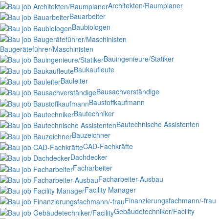
Architekten/Raumplaner
Bauarbeiter
Baubiologen
Baugeräteführer/Maschinisten
Bauingenieure/Statiker
Baukaufleute
Bauleiter
Bausachverständige
Baustoffkaufmann
Bautechniker
Bautechnische Assistenten
Bauzeichner
CAD-Fachkräfte
Dachdecker
Facharbeiter
Facharbeiter-Ausbau
Facility Manager
Finanzierungsfachmann/-frau
Gebäudetechniker/Facility