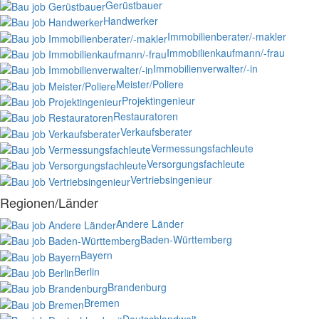
Gerüstbauer
Handwerker
Immobilienberater/-makler
Immobilienkaufmann/-frau
Immobilienverwalter/-in
Meister/Poliere
Projektingenieur
Restauratoren
Verkaufsberater
Vermessungsfachleute
Versorgungsfachleute
Vertriebsingenieur
Regionen/Länder
Andere Länder
Baden-Württemberg
Bayern
Berlin
Brandenburg
Bremen
Deutschlandweit