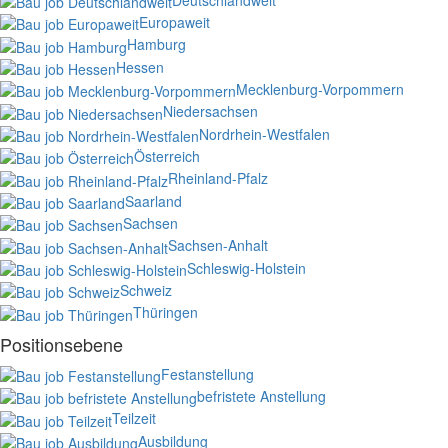
Europaweit
Hamburg
Hessen
Mecklenburg-Vorpommern
Niedersachsen
Nordrhein-Westfalen
Österreich
Rheinland-Pfalz
Saarland
Sachsen
Sachsen-Anhalt
Schleswig-Holstein
Schweiz
Thüringen
Positionsebene
Festanstellung
befristete Anstellung
Teilzeit
Ausbildung