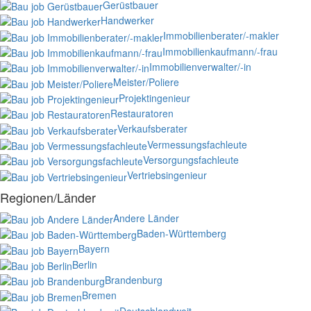
Gerüstbauer
Handwerker
Immobilienberater/-makler
Immobilienkaufmann/-frau
Immobilienverwalter/-in
Meister/Poliere
Projektingenieur
Restauratoren
Verkaufsberater
Vermessungsfachleute
Versorgungsfachleute
Vertriebsingenieur
Regionen/Länder
Andere Länder
Baden-Württemberg
Bayern
Berlin
Brandenburg
Bremen
Deutschlandweit