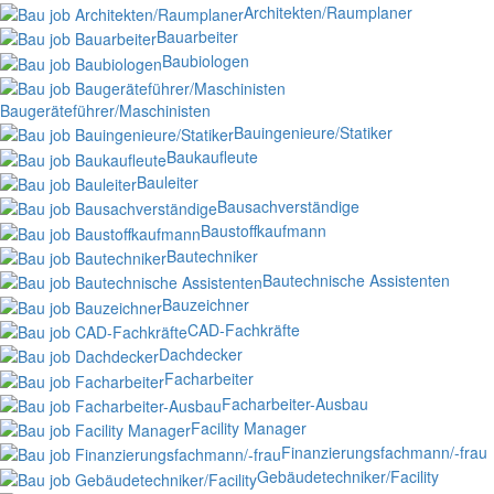
Architekten/Raumplaner
Bauarbeiter
Baubiologen
Baugeräteführer/Maschinisten
Bauingenieure/Statiker
Baukaufleute
Bauleiter
Bausachverständige
Baustoffkaufmann
Bautechniker
Bautechnische Assistenten
Bauzeichner
CAD-Fachkräfte
Dachdecker
Facharbeiter
Facharbeiter-Ausbau
Facility Manager
Finanzierungsfachmann/-frau
Gebäudetechniker/Facility