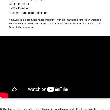
Keniastraße 24
47269 Duisburg
E:
bewerbung@de.belfor.com
* Soweit in dieser Stellenausschreibung nur die männliche und/oder weibliche
Form verwendet wird, sind damit – im Interesse der besseren Lesbarkeit – alle
Geschlechter gemeint.
Bitte beziehen Sie sich bei Ihrer Bewerbung auf die Anzeige in unserer