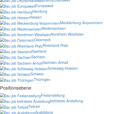
Europaweit
Hamburg
Hessen
Mecklenburg-Vorpommern
Niedersachsen
Nordrhein-Westfalen
Österreich
Rheinland-Pfalz
Saarland
Sachsen
Sachsen-Anhalt
Schleswig-Holstein
Schweiz
Thüringen
Positionsebene
Festanstellung
befristete Anstellung
Teilzeit
Ausbildung