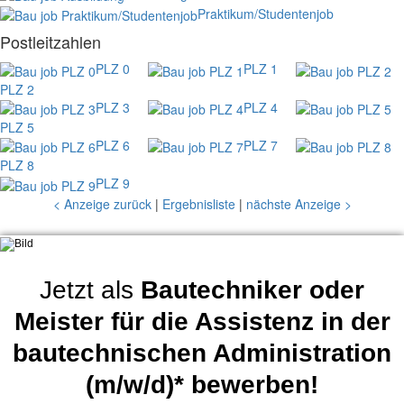
Praktikum/Studentenjob
Postleitzahlen
PLZ 0
PLZ 1
PLZ 2
PLZ 3
PLZ 4
PLZ 5
PLZ 6
PLZ 7
PLZ 8
PLZ 9
< Anzeige zurück
|
Ergebnisliste
|
nächste Anzeige >
Jetzt als
Bautechniker oder
Meister für die Assistenz in der
bautechnischen Administration
(m/w/d)* bewerben!