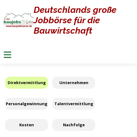
Deutschlands große
Home
Wichtige
Jobbörse für die
Wichtige
Argumente
Argumente
Bauwirtschaft
Direktvermittlung
Unternehmen
Personalgewinnung
Talentvermittlung
Kosten
Nachfolge