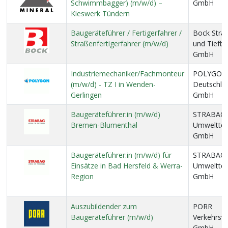
Schwimmbagger) (m/w/d) –
GmbH
Kieswerk Tündern
Baugeräteführer / Fertigerfahrer /
Bock Stra
Straßenfertigerfahrer (m/w/d)
und Tiefb
GmbH
Industriemechaniker/Fachmonteur
POLYGON
(m/w/d) - TZ I in Wenden-
Deutschla
Gerlingen
GmbH
Baugeräteführer:in (m/w/d)
STRABAG
Bremen-Blumenthal
Umwelttec
GmbH
Baugeräteführer:in (m/w/d) für
STRABAG
Einsätze in Bad Hersfeld & Werra-
Umwelttec
Region
GmbH
Auszubildender zum
PORR
Baugeräteführer (m/w/d)
Verkehrsw
GmbH