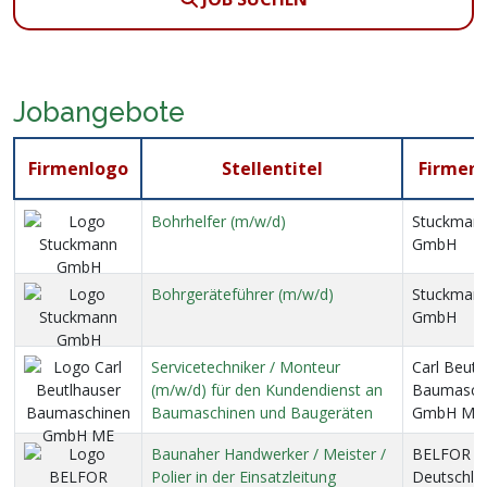
Jobangebote
Firmenlogo
Stellentitel
Firmen
Bohrhelfer (m/w/d)
Stuckman
GmbH
Bohrgeräteführer (m/w/d)
Stuckman
GmbH
Servicetechniker / Monteur
Carl Beutl
(m/w/d) für den Kundendienst an
Baumasch
Baumaschinen und Baugeräten
GmbH ME
Baunaher Handwerker / Meister /
BELFOR
Polier in der Einsatzleitung
Deutschla