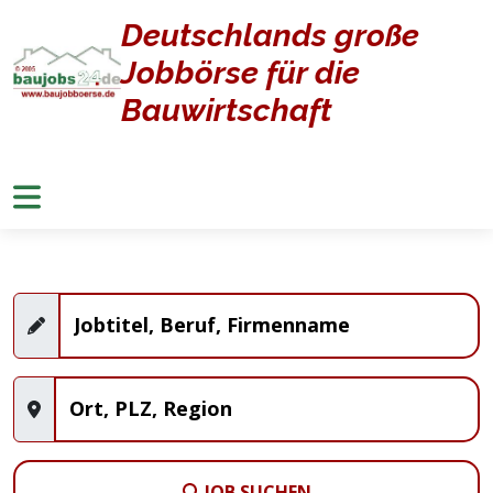
Deutschlands große
Home
Jobangebote
Jobbörse für die
Stellenangebote
Bauwirtschaft
JOB SUCHEN