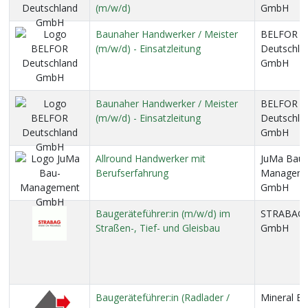
(m/w/d)
GmbH
Baunaher Handwerker / Meister
BELFOR
(m/w/d) - Einsatzleitung
Deutschla
GmbH
Baunaher Handwerker / Meister
BELFOR
(m/w/d) - Einsatzleitung
Deutschla
GmbH
Allround Handwerker mit
JuMa Bau-
Berufserfahrung
Managem
GmbH
Baugeräteführer:in (m/w/d) im
STRABAG R
Straßen-, Tief- und Gleisbau
GmbH
Baugeräteführer:in (Radlader /
Mineral Ba