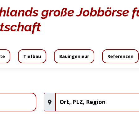
hlands große Jobbörse fü
tschaft
te
Tiefbau
Bauingenieur
Referenzen
daten
Angebot
Angebotsanfrage
An