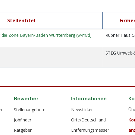
Stellentitel
Firme
für die Zone Bayern/Baden Württemberg (w/m/d)
Rubner Haus 
STEG Umwelt-
Bewerber
Informationen
Ko
en
Stellenangebote
Newsticker
Übe
Jobfinder
Orte/Deutschland
Ko
Ratgeber
Entfernungsmesser
an