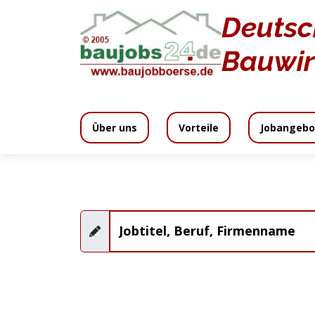
Deutsc
Jobangebote
Bauwir
Über uns
Vorteile
Jobangebo
Wir bieten
Inklusive
Media