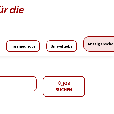
r die
Home
Stellenangebote
Anzeigenscha
Ingenieurjobs
Umweltjobs
zeigenpreise
Anzeigenschaltung
JOB
SUCHEN