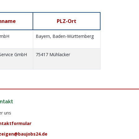
nname
PLZ-Ort
GmbH
Bayern, Baden-Württemberg
Service GmbH
75417 Mühlacker
ntakt
r uns
ntaktformular
zeigen@baujobs24.de