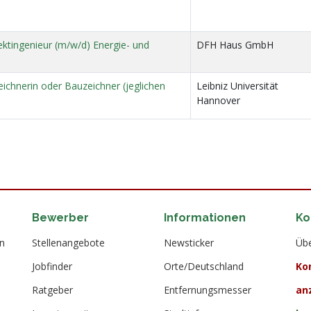
ektingenieur (m/w/d) Energie- und
DFH Haus GmbH
eichnerin oder Bauzeichner (jeglichen
Leibniz Universität
Hannover
Bewerber
Informationen
Ko
en
Stellenangebote
Newsticker
Übe
Jobfinder
Orte/Deutschland
Ko
Ratgeber
Entfernungsmesser
an