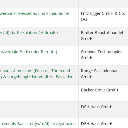
chwerpunkt Messebau und Schauräume
Fritz Egger GmbH & Co.
OG
w / d) für Kalkulation / Aufmaß /
Blatter Baustoffhandel
GmbH
m/w/d) (in Berlin oder Remote)
Gropyus Technologies
GmbH
enbau - Aluminium (Fenster, Türen und
Ronge Fassadenbau
) & vorgehängte hinterlüftete Fassaden
GmbH
Bäcker Görtz GmbH
DFH Haus GmbH
enieur als Bauleiter (w/m/d) im regionalen
DFH Haus GmbH