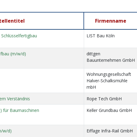
tellentitel
Firmenname
) Schlüsselfertigbau
LIST Bau Köln
efbau (m/w/d)
dittgen
Bauunternehmen GmbH
Wohnungsgesellschaft
Halver-Schalksmühle
mbH
em Verständnis
Rope Tech GmbH
/d) für Baumaschinen
Keller Grundbau GmbH
m/w/d)
Eiffage Infra-Rail GmbH