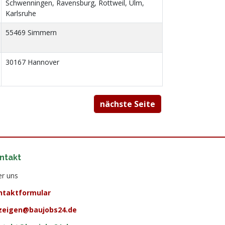
Schwenningen, Ravensburg, Rottweil, Ulm,
Karlsruhe
55469 Simmern
30167 Hannover
nächste Seite
ntakt
r uns
ntaktformular
zeigen@baujobs24.de