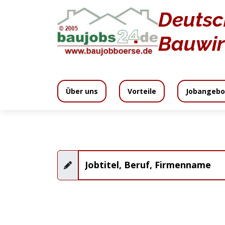
Deutsc
Jobangebote
Bauwir
Über uns
Vorteile
Jobangebo
Wir bieten
Inklusive
Media