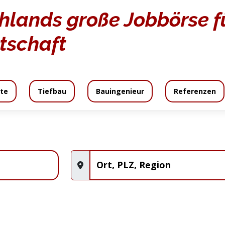
hlands große Jobbörse fü
tschaft
te
Tiefbau
Bauingenieur
Referenzen
daten
Angebot
Angebotsanfrage
An