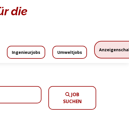
r die
Home
Stellenangebote
Anzeigenscha
Ingenieurjobs
Umweltjobs
zeigenpreise
Anzeigenschaltung
JOB
SUCHEN