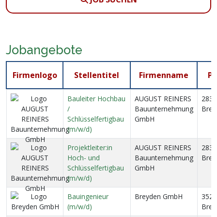
Jobangebote
Firmenlogo
Stellentitel
Firmenname
PL
Bauleiter Hochbau
AUGUST REINERS
2830
/
Bauunternehmung
Bre
Schlüsselfertigbau
GmbH
(m/w/d)
Projektleiter:in
AUGUST REINERS
2830
Hoch- und
Bauunternehmung
Bre
Schlüsselfertigbau
GmbH
(m/w/d)
Bauingenieur
Breyden GmbH
3523
(m/w/d)
Brei