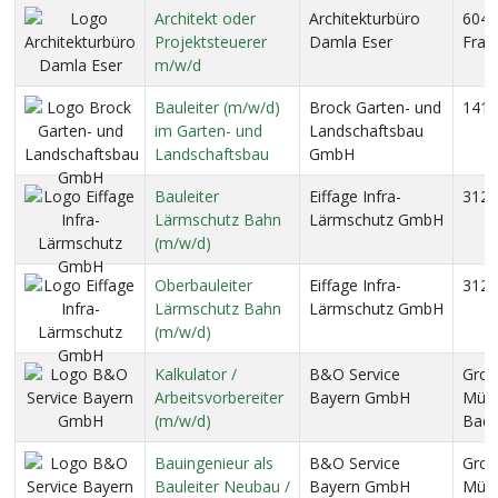
Architekt oder
Architekturbüro
6043
Projektsteuerer
Damla Eser
Fran
m/w/d
Bauleiter (m/w/d)
Brock Garten- und
1416
im Garten- und
Landschaftsbau
Landschaftsbau
GmbH
Bauleiter
Eiffage Infra-
3122
Lärmschutz Bahn
Lärmschutz GmbH
(m/w/d)
Oberbauleiter
Eiffage Infra-
3122
Lärmschutz Bahn
Lärmschutz GmbH
(m/w/d)
Kalkulator /
B&O Service
Gro
Arbeitsvorbereiter
Bayern GmbH
Münc
(m/w/d)
Bad 
Bauingenieur als
B&O Service
Gro
Bauleiter Neubau /
Bayern GmbH
Münc