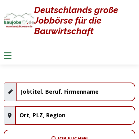
Deutschlands große
Home
Jobangebote
Jobbörse für die
Stellenangebote
Bauwirtschaft
JOB SUCHEN