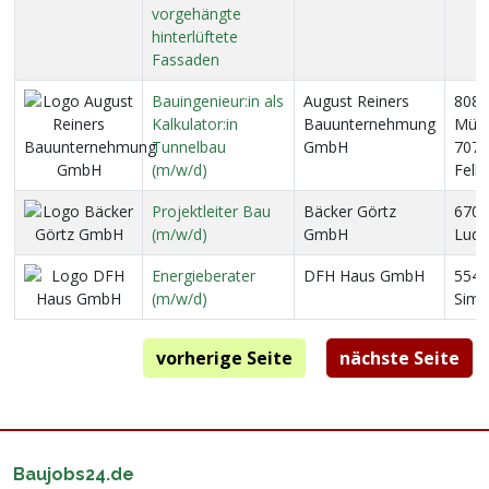
vorgehängte
hinterlüftete
Fassaden
Bauingenieur:in als
August Reiners
8080
Kalkulator:in
Bauunternehmung
Münc
Tunnelbau
GmbH
7073
(m/w/d)
Fell
Projektleiter Bau
Bäcker Görtz
6706
(m/w/d)
GmbH
Ludw
Energieberater
DFH Haus GmbH
5546
(m/w/d)
Sim
vorherige Seite
nächste Seite
Baujobs24.de