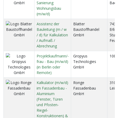
Sanierung
Bad 
Wohnungsbau
(m/w/d)
Assistenz der
Blatter
7439
Bauleitung (m / w
Baustoffhandel
Erli
/ d) für Kalkulation
GmbH
Stutt
/ Aufmaß /
Feue
Abrechnung
Projektkaufmann/-
Gropyus
1082
frau - Bau (m/w/d)
Technologies
(in Berlin oder
GmbH
Remote)
Kalkulator (m/w/d)
Ronge
31061
im Fassadenbau -
Fassadenbau
Lein
Aluminium
GmbH
(Fenster, Türen
und Pfosten-
Riegel-
Konstruktionen) &