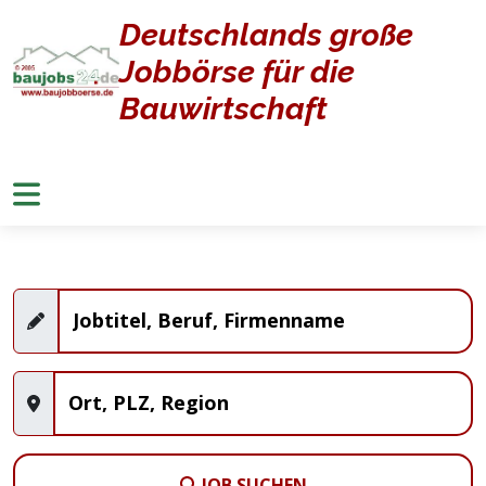
Deutschlands große
Home
Jobangebote
Jobbörse für die
Stellenangebote
Bauwirtschaft
JOB SUCHEN