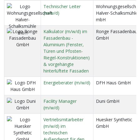
Technischer Leiter
Wohnungsgesellschaf
(m/w/d)
Halver-Schalksmühle
mbH
Kalkulator (m/w/d) im
Ronge Fassadenbau
Fassadenbau -
GmbH
Aluminium (Fenster,
Türen und Pfosten-
Riegel-Konstruktionen)
& vorgehängte
hinterlüftete Fassaden
Energieberater (m/w/d)
DFH Haus GmbH
Facility Manager
Duni GmbH
(m/w/d)
Vertriebsmitarbeiter
Huesker Synthetic
(m/w/d) im
GmbH
technischen
Außendienst für den