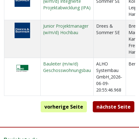
(w/m/d) Integrierte
Sommer SE
Köln,
Projektabwicklung (IPA)
Leip
Ham
Junior Projektmanager
Drees &
Breme
(w/m/d) Hochbau
Sommer SE
Mann
Karls
Frei
Hann
Bauleiter (m/w/d)
ALHO
Berli
Geschosswohnungsbau
Systembau
GmbH_2026-
06-09-
20:55:46.968
vorherige Seite
nächste Seite