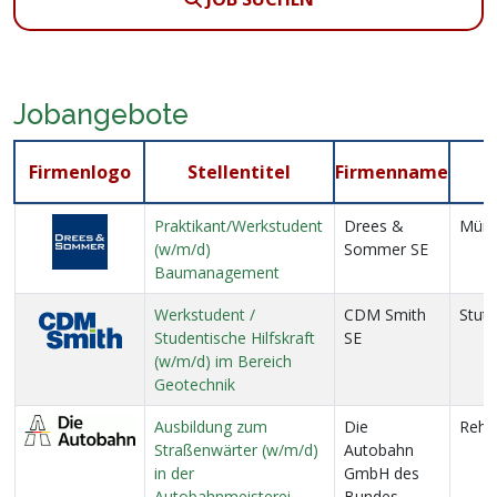
Jobangebote
Firmenlogo
Stellentitel
Firmenname
Praktikant/Werkstudent
Drees &
Mün
(w/m/d)
Sommer SE
Baumanagement
Werkstudent /
CDM Smith
Stutt
Studentische Hilfskraft
SE
(w/m/d) im Bereich
Geotechnik
Ausbildung zum
Die
Reha
Straßenwärter (w/m/d)
Autobahn
in der
GmbH des
Autobahnmeisterei
Bundes