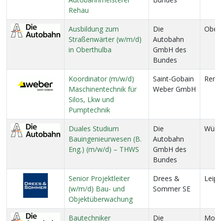
Rehau
Ausbildung zum
Die
Ober
Straßenwärter (w/m/d)
Autobahn
in Oberthulba
GmbH des
Bundes
Koordinator (m/w/d)
Saint-Gobain
Rem
Maschinentechnik für
Weber GmbH
Silos, Lkw und
Pumptechnik
Duales Studium
Die
Würz
Bauingenieurwesen (B.
Autobahn
Eng.) (m/w/d) – THWS
GmbH des
Bundes
Senior Projektleiter
Drees &
Leipz
(w/m/d) Bau- und
Sommer SE
Objektüberwachung
Bautechniker
Die
Mont