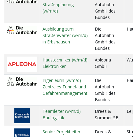
Straßenplanung
Autobahn
(w/m/d)
GmbH des
Bundes
Ausbildung zum
Die
Haus
Straßenwärter (w/m/d)
Autobahn
in Erbshausen
GmbH des
Bundes
Haustechniker (w/m/d)
Apleona
Wupp
Elektroniker
GmbH
Ingenieurin (w/m/d)
Die
Ham
Zentrales Tunnel- und
Autobahn
Gefahrenmanagement
GmbH des
Bundes
Teamleiter (w/m/d)
Drees &
Leipz
Baulogistik
Sommer SE
Senior Projektleiter
Drees &
Stutt