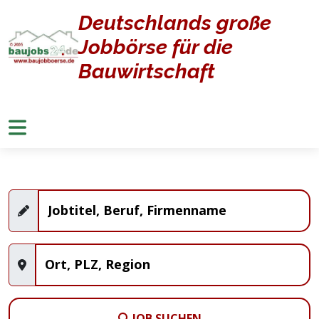
Deutschlands große
Home
Jobangebote
Jobbörse für die
Stellenangebote
Bauwirtschaft
JOB SUCHEN