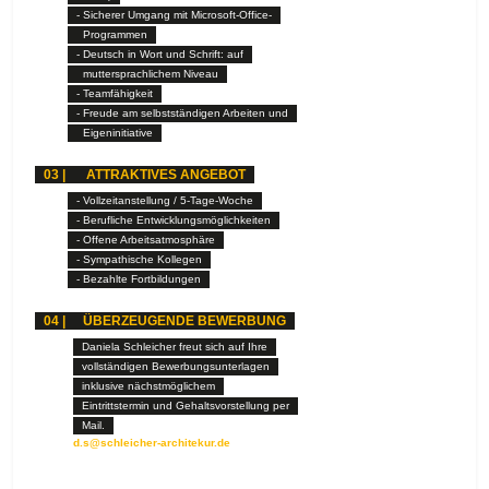
- Sicherer Umgang mit Microsoft-Office-
Programmen
- Deutsch in Wort und Schrift: auf
muttersprachlichem Niveau
- Teamfähigkeit
- Freude am selbstständigen Arbeiten und
Eigeninitiative
03 |
ATTRAKTIVES ANGEBOT
- Vollzeitanstellung / 5-Tage-Woche
- Berufliche Entwicklungsmöglichkeiten
- Offene Arbeitsatmosphäre
- Sympathische Kollegen
- Bezahlte Fortbildungen
04 |
ÜBERZEUGENDE BEWERBUNG
Daniela Schleicher freut sich auf Ihre
vollständigen Bewerbungsunterlagen
inklusive nächstmöglichem
teufels.com
Eintrittstermin und Gehaltsvorstellung per
Mail.
d.s@schleicher-architekur.de