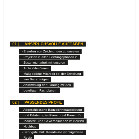
01 |
ANSPRUCHSVOLLE AUFGABEN
- Erstellen von Zeichnungen zu unseren
Projekten in allen Leistungsphasen in
Zusammenarbeit mit unseren
Architekten/innen
- Maßgebliche Mitarbeit bei der Erstellung
von Bauanträgen
- Abstimmung der Planung mit den
beteiligten Fachplanern
02 |
PASSENDES PROFIL
- Abgeschlossene Bauzeichnerausbildung
und Erfahrung im Planen und Bauen für
Industrie- und Gewerbekunden im Bereich
Hochbau
- Sehr gute CAD Kenntnisse (vorzugsweise
Revit)