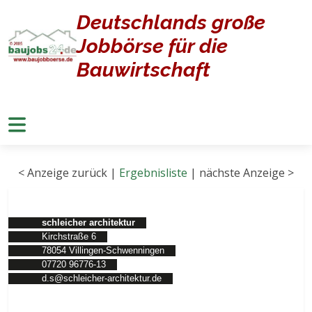
Deutschlands große
Home
Stellenangebote
Jobbörse für die
Stellenangebote
Bauwirtschaft
< Anzeige zurück |
Ergebnisliste
| nächste Anzeige >
schleicher architektur
Kirchstraße 6
78054 Villingen-Schwenningen
07720 96776-13
d.s@schleicher-architektur.de