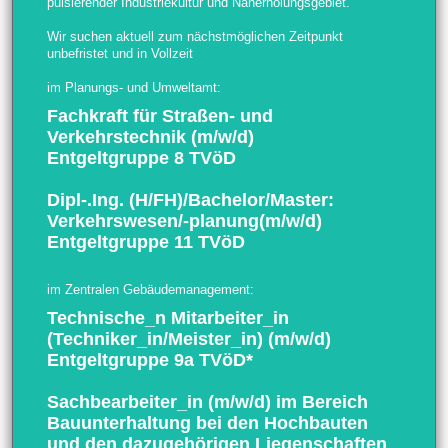
pulsierender Industriekultur und Naherholungsgebiet.
Wir suchen aktuell zum nächstmöglichen Zeitpunkt
unbefristet und in Vollzeit
im Planungs- und Umweltamt:
Fachkraft für Straßen- und
Verkehrstechnik (m/w/d)
Entgeltgruppe 8 TVöD
Dipl-.Ing. (H/FH)/Bachelor/Master:
Verkehrswesen/-planung(m/w/d)
Entgeltgruppe 11 TVöD
im Zentralen Gebäudemanagement:
Technische_n Mitarbeiter_in
(Techniker_in/Meister_in) (m/w/d)
Entgeltgruppe 9a TVöD*
Sachbearbeiter_in (m/w/d) im Bereich
Bauunterhaltung bei den Hoch­bauten
und den dazugehörigen Liegenschaften